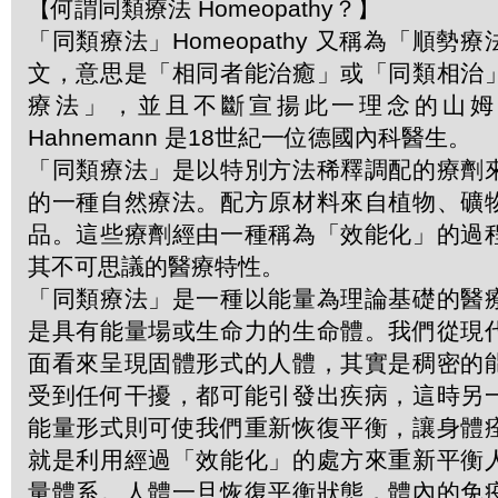
【何謂同類療法 Homeopathy？】
「同類療法」Homeopathy 又稱為「順勢
文，意思是「相同者能治癒」或「同類相治
療法」，並且不斷宣揚此一理念的山姆．哈
Hahnemann 是18世紀一位德國內科醫生。
「同類療法」是以特別方法稀釋調配的療劑
的一種自然療法。配方原材料來自植物、礦
品。這些療劑經由一種稱為「效能化」的過
其不可思議的醫療特性。
「同類療法」是一種以能量為理論基礎的醫
是具有能量場或生命力的生命體。我們從現
面看來呈現固體形式的人體，其實是稠密的
受到任何干擾，都可能引發出疾病，這時另
能量形式則可使我們重新恢復平衡，讓身體
就是利用經過「效能化」的處方來重新平衡
量體系。人體一旦恢復平衡狀態，體內的免