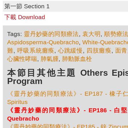
第一節 Section 1
下載 Download
Tags:
靈丹妙藥的同類療法
,
袁大明
,
順勢療
Aspidosperma-Quebracho
,
White-Quebrach
難
,
呼吸系統癱瘓
,
心跳緩慢
,
四肢癱瘓
,
面青
心臟性哮喘
,
肺氣腫
,
肺動脈血栓
本節目其他主題 Others Episod
Program
《靈丹妙藥的同類療法》- EP187 - 橡子仁 Qu
Spiritus
《靈丹妙藥的同類療法》- EP186 - 白堅木 
Quebracho
《靈丹妙藥的同類療法》- EP185 - 鋅 Zincum M