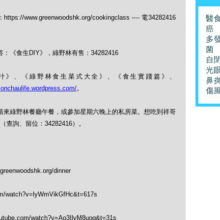
：https://www.greenwoodshk.org/cookingclass ---- 電34282416
醫
癌
多
菌
：《食生DIY》，綠野林有售：34282416
自
光
果菜汁》、《綠野林食生菜式大全》、《食生實踐篇》、
鼻
monchaulife.wordpress.com/
。
傷
式，請來綠野林餐廳午餐，或參加星期六晚上的私房菜。想吃到祥哥
詢、留位：34282416）。
greenwoodshk.org/dinner
om/watch?v=lyWmVikGfHc&t=617s
outube.com/watch?v=Ao3IlvM8uog&t=31s