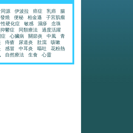
食同源
伊波拉
癌症
乳癌
腸
發燒
便秘
柏金遜
子宮肌瘤
發性硬化症
敏感
濕疹
念珠
抑鬱症
同類療法
過度活躍
閉症
心臟病
關節炎
中風
青
眼
痔瘡
尿道炎
肚瀉
咳嗽
炎
感冒
中耳炎
嘔吐
花粉熱
風
自然療法
生食
心靈