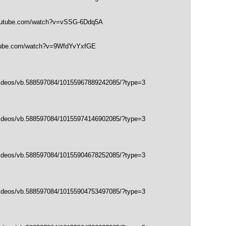
outube.com/watch?v=vSSG-6Ddq5A
tube.com/watch?v=9WfdYvYxfGE
videos/vb.588597084/10155967889242085/?type=3
videos/vb.588597084/10155974146902085/?type=3
videos/vb.588597084/10155904678252085/?type=3
videos/vb.588597084/10155904753497085/?type=3