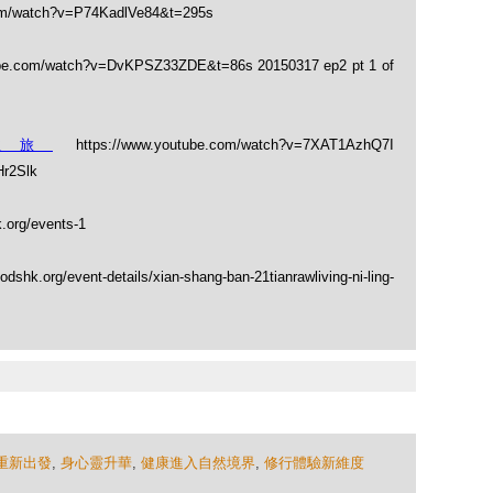
om/watch?v=P74KadlVe84&t=295s
ube.com/watch?v=DvKPSZ33ZDE&t=86s 20150317 ep2 pt 1 of
之旅
https://www.youtube.com/watch?v=7XAT1AzhQ7I
Hr2Slk
.org/events-1
shk.org/event-details/xian-shang-ban-21tianrawliving-ni-ling-
重新出發
,
身心靈升華
,
健康進入自然境界
,
修行體驗新維度