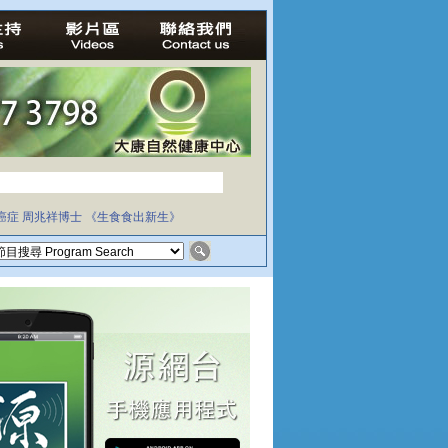
癌症
周兆祥博士
《生食食出新生》