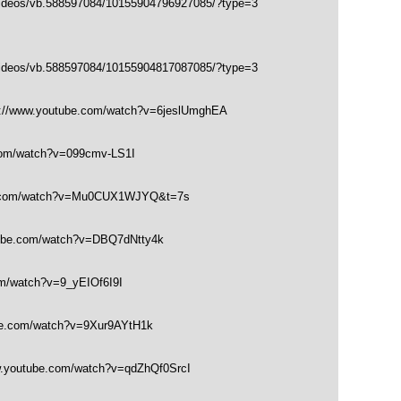
videos/vb.588597084/10155904796927085/?type=3
videos/vb.588597084/10155904817087085/?type=3
://www.youtube.com/watch?v=6jeslUmghEA
com/watch?v=099cmv-LS1I
e.com/watch?v=Mu0CUX1WJYQ&t=7s
tube.com/watch?v=DBQ7dNtty4k
m/watch?v=9_yEIOf6I9I
be.com/watch?v=9Xur9AYtH1k
w.youtube.com/watch?v=qdZhQf0SrcI