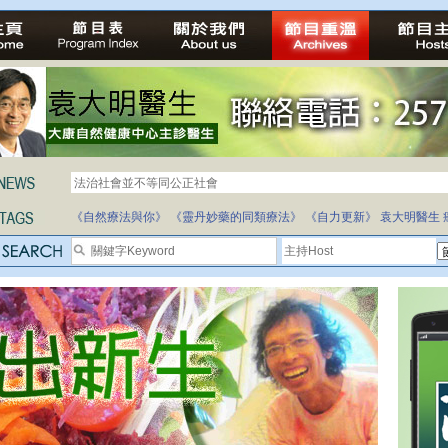
法治社會並不等同公正社會
自家教育合法化-推動多元化教育，全民學卷制
《自然療法與你》
《靈丹妙藥的同類療法》
《自力更新》
袁大明醫生