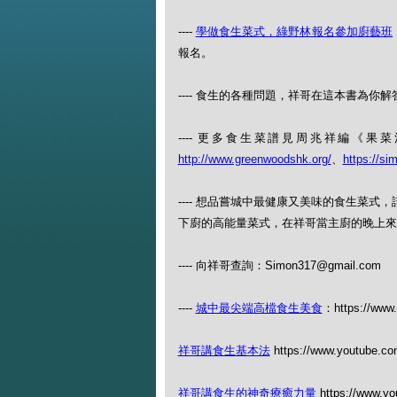
----
學做食生菜式，綠野林報名參加廚藝班
報名。
---- 食生的各種問題，祥哥在這本書為你解答
---- 更多食生菜譜見周兆祥編《
http://www.greenwoodshk.org/
、
https://si
---- 想品嘗城中最健康又美味的食生菜
下廚的高能量菜式，在祥哥當主廚的晚上來（查
---- 向祥哥查詢：Simon317@gmail.com
----
城中最尖端高檔食生美食
：https://www.
祥哥講食生基本法
https://www.youtube.c
祥哥講食生的神奇療癒力量
https://www.y