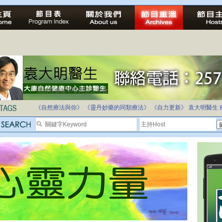
法治社會並不等同公正社會
自家教育合法化-推動多元化教育，全民學卷制
《自然療法與你》
《靈丹妙藥的同類療法》
《自力更新》
袁大明醫生