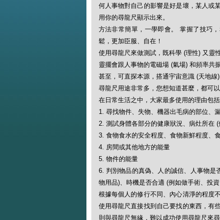
何人事物對自己的影響是好是壞，某人或
用你的尋龍尺顯示出來。
方法非常簡單，一學即會。 掌握了技巧，和學懂
鬆，更加臣服、自在！
使用尋龍尺來做測試，既科學 (理性) 又靈
靈擺會跟人事物的電磁場 (氣場) 和頻率
甚至，可直探本源，搭通宇宙意識 (天地線
尋龍尺用途非常多，您想知道甚麼，都可以
在日常生活之中，大家最多使用的理由包
1. 尋找物件、失物、機器出毛病的部位、
2. 測試身體各部分的健康狀況、病灶所在 
3. 食物食水的安全程度、食物新鮮程度、
4. 房間或其他地方的能量
5. 物件的能量
6. 判別物品的真偽、人的誠信、人事物是
物用品)、時機是否合適 (例如做手術、投
根據每個人的修行不同、內心清淨的程度
使用尋龍尺直接找到自己要找的東西，有
則與尋龍尺無緣，難以成功使用尋龍尺來