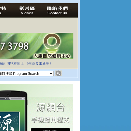
癌症
周兆祥博士
《生食食出新生》