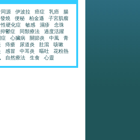
食同源
伊波拉
癌症
乳癌
腸
發燒
便秘
柏金遜
子宮肌瘤
發性硬化症
敏感
濕疹
念珠
抑鬱症
同類療法
過度活躍
閉症
心臟病
關節炎
中風
青
眼
痔瘡
尿道炎
肚瀉
咳嗽
炎
感冒
中耳炎
嘔吐
花粉熱
風
自然療法
生食
心靈