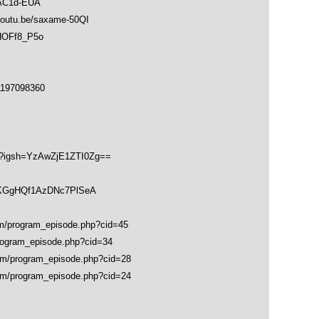
AC1d-EUA
u.be/saxame-50QI
HOFf8_P5o
1197098360
hk?igsh=YzAwZjE1ZTI0Zg==
soKGgHQf1AzDNc7PlSeA
program_episode.php?cid=45
gram_episode.php?cid=34
program_episode.php?cid=28
program_episode.php?cid=24