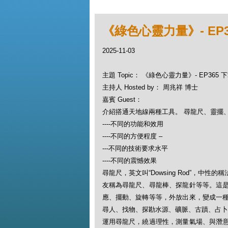
《綠色心靈力量》- EP
2025-11-03
主題 Topic： 《綠色心靈力量》- EP36
主持人 Hosted by： 周兆祥 博士
嘉賓 Guest：
介紹搭通天地線兩種工具。 尋龍尺、靈擺
----不同的功能和效用
----不同的方便程度 –
---不同的技術要求水平
----不同的震憾效果
尋龍尺，英文叫“Dowsing Rod”，
友稱為尋龍尺、尋龍棒、探龍針等等。這
應、擺動、旋轉等等，外放出來，變成一
尋人、找物、探勘水源、礦脈、古蹟、占
運用尋龍尺，繞過理性，測量氣場、與潛