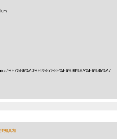
ulum
/categories/%E7%B6%A0%E9%87%8E%E6%99%BA%E6%85%A7
獲知真相