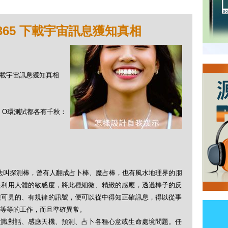
365 下載宇宙訊息獲知真相
5 下載宇宙訊息獲知真相
、O環測試都各有千秋：
中性的稱法叫探測棒，曾有人翻成占卜棒、魔占棒，也有風水地理界的朋
是利用人體的敏感度，將此種細微、精緻的感應，透過棒子的反
種可見的、有規律的訊號，便可以從中得知正確訊息，得以從事
卜等等的工作，而且準確異常。
意識對話、感應天機、預測、占卜各種心意或生命處境問題。任