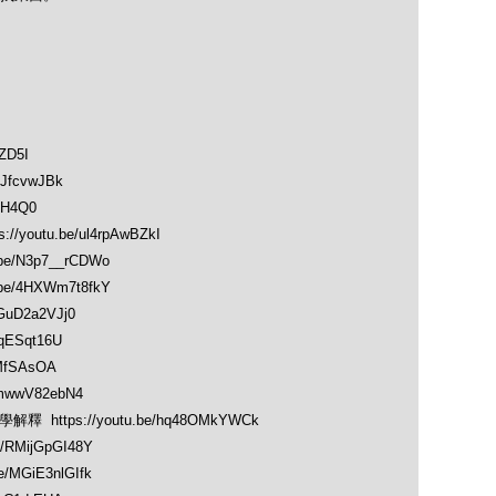
OZD5I
JfcvwJBk
FH4Q0
//youtu.be/ul4rpAwBZkI
e/N3p7__rCDWo
e/4HXWm7t8fkY
GuD2a2VJj0
qESqt16U
kMfSAsOA
umwwV82ebN4
https://youtu.be/hq48OMkYWCk
/RMijGpGI48Y
MGiE3nlGIfk