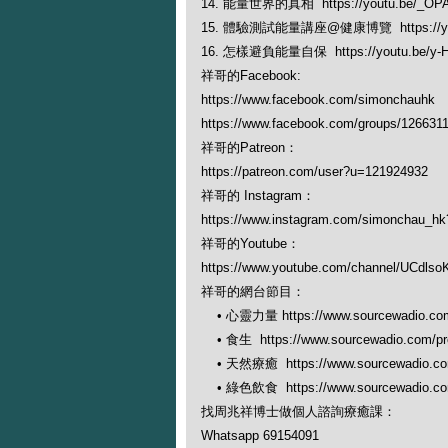
14. 能量世界的真相 https://youtu.be/_OP
15. 體驗測試能量講座@健康博覽 https://yout
16. 怎樣避負能量自保 https://youtu.be/y-
祥哥的Facebook:
https://www.facebook.com/simonchauhk
https://www.facebook.com/groups/126631
祥哥的Patreon：
https://patreon.com/user?u=121924932
祥哥的 Instagram：
https://www.instagram.com/simonchau_
祥哥的Youtube：
https://www.youtube.com/channel/UCdl
祥哥的網台節目：
• 心靈力量 https://www.sourcewadio.com/
• 食生 https://www.sourcewadio.com/pro
• 天然療癒 https://www.sourcewadio.com/
• 綠色飲食 https://www.sourcewadio.com/
找周兆祥博士做個人諮詢療癒課：
Whatsapp 69154091