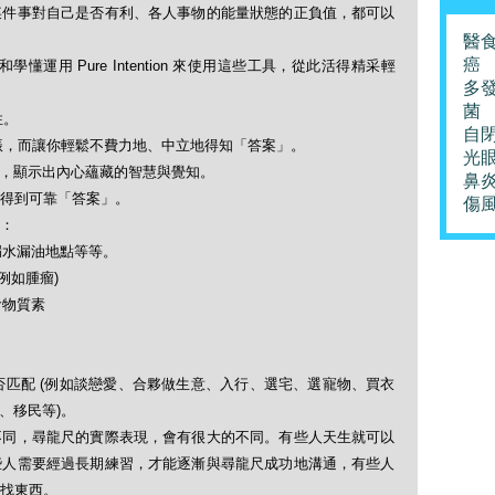
某件事對自己是否有利、各人事物的能量狀態的正負值，都可以
醫
癌
運用 Pure Intention 來使用這些工具，從此活得精采輕
多
菌
性。
自
共振，而讓你輕鬆不費力地、中立地得知「答案」。
光
)，顯示出內心蘊藏的智慧與覺知。
鼻
得到可靠「答案」。
傷
括：
漏水漏油地點等等。
(例如腫瘤)
食物質素
否匹配 (例如談戀愛、合夥做生意、入行、選宅、選寵物、買衣
資、移民等)。
不同，尋龍尺的實際表現，會有很大的不同。有些人天生就可以
些人需要經過長期練習，才能逐漸與尋龍尺成功地溝通，有些人
尋找東西。