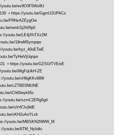
://youtu.be/ev8O3F5Wx8U
30 ⦁
https://youtu.be/GgmlJ2UPACs
outu.be/FRNvAZEygOw
outu.be/wmkSj2hIRp0
ps://youtu.be/LE4jXhTXz2M
/youtu.be/19rwM5ympqw
://youtu.be/hyz_40oETwE
youtu.be/TyHwVjUqnpo
1 ⦁
https://youtu.be/GZSGfTVEeiE
://youtu.be/iMgFqUkH-ZE
s://youtu.be/xH6gKKv889I
youtu.be/cZTBE0NlUNE
outu.be/iCh60wyk65c
ps://youtu.be/szmC2ERg5g4
youtu.be/uVrfCIvj9dE
youtu.be/sKH2uAoYLvk
tps://youtu.be/MBSKN2NWW_M
s://youtu.be/6TM_NyIidtc