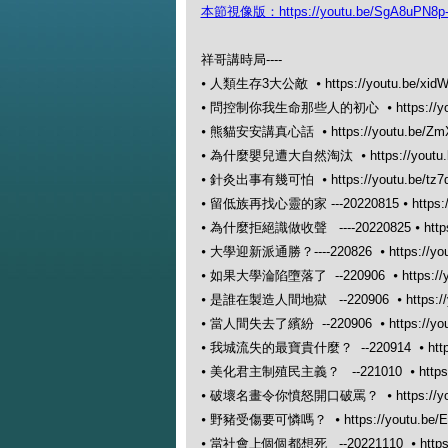
本節視像版：https://youtu.be/SgA8uPN8p-
祥哥講時局----
⦁
人類生存3大公敵 ⦁
https://youtu.be/xidW
⦁
問控制你我生命那些人的初心 ⦁
https://
⦁
熊貓安安講真心話 ⦁
https://youtu.be/Z
⦁
為什麼嬰兒遭大自然淘汰 ⦁
https://you
⦁
針灸出事有幾可怕 ⦁
https://youtu.be/tz
⦁
留低族再找心靈的家 ---20220815 ⦁
https:
⦁
為什麼拒絕識做收聲 ----20220825 ⦁
htt
⦁
大學迎新派通勝？----220826 ⦁
https://
⦁
如果大學淪陷墮落了 --220906 ⦁
https:/
⦁
是誰在製造人間地獄 --220906 ⦁
https:
⦁
當人間失去了繽紛 --220906 ⦁
https://y
⦁
我城流失的最寶貴什麼？ --220914 ⦁
htt
⦁
美化君主制殖民主義？ --221010 ⦁
http
⦁
破壞名畫令你憤怒開口破罵？ ⦁
https:/
⦁
野豬受傷要可憐嗎？ ⦁
https://youtu.b
⦁
當社會上個個都想死 --20221110 ⦁
http