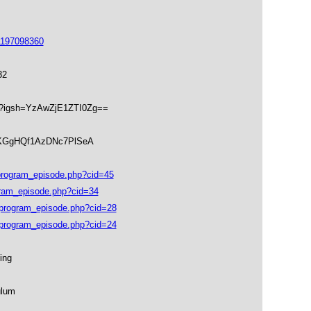
1197098360
32
hk?igsh=YzAwZjE1ZTI0Zg==
soKGgHQf1AzDNc7PlSeA
ogram_episode.php?cid=45
ram_episode.php?cid=34
rogram_episode.php?cid=28
rogram_episode.php?cid=24
ing
ulum