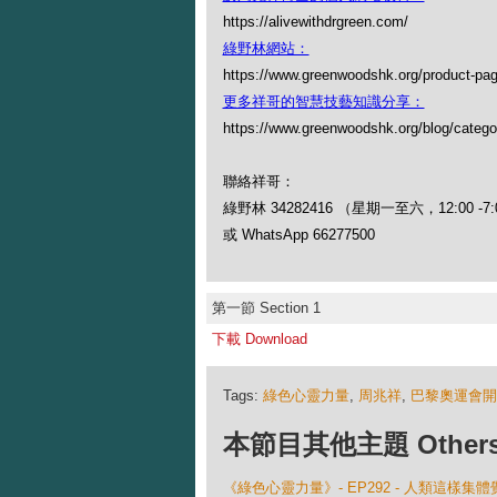
https://alivewithdrgreen.com/
綠野林網站：
https://www.greenwoodshk.org/product-pa
更多祥哥的智慧技藝知識分享：
https://www.greenwoodshk.org/blog
聯絡祥哥：
綠野林 34282416 （星期一至六，12:00 -7:
或 WhatsApp 66277500
第一節 Section 1
下載 Download
Tags:
綠色心靈力量
,
周兆祥
,
巴黎奧運會開
本節目其他主題 Others Ep
《綠色心靈力量》- EP292 - 人類這樣集體覺醒