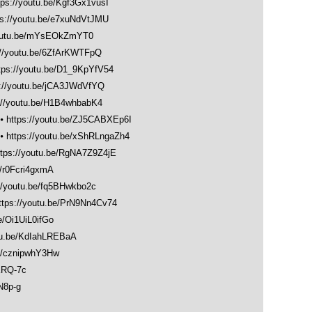
tps://youtu.be/Kgf3Gx1vusI
ps://youtu.be/e7xuNdVtJMU
youtu.be/mYsEOkZmYT0
://youtu.be/6ZfArKWTFpQ
tps://youtu.be/D1_9KpYfV54
s://youtu.be/jCA3JWdVfYQ
://youtu.be/H1B4whbabK4
⦁
https://youtu.be/ZJ5CABXEp6I
⦁
https://youtu.be/xShRLngaZh4
ttps://youtu.be/RgNA7Z9Z4jE
e/r0Fcri4gxmA
//youtu.be/fq5BHwkbo2c
ttps://youtu.be/PrN9Nn4Cv74
e/Oi1UiL0ifGo
utu.be/KdIahLREBaA
be/cznipwhY3Hw
BKRQ-7c
N8p-g