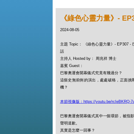
《綠色心靈力量》- EP
2024-08-05
主題 Topic： 《綠色心靈力量》- EP307
話
主持人 Hosted by： 周兆祥 博士
嘉賓 Guest：
巴黎奧運會開幕儀式究竟有幾過分？
這個史無前例的演出，處處破格，正面挑
機？
本節視像版：https://youtu.be/rcIeBKRQ-7
巴黎奧運會開幕儀式其中一個環節，被指影
聲明道歉。
其實是怎麼一回事？