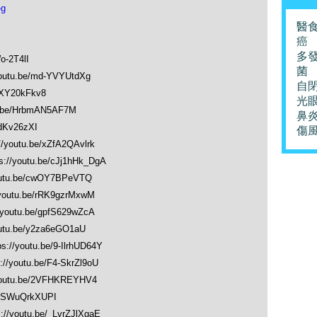
g
醫
癌
多
o-2T4lI
菌
youtu.be/md-YVYUtdXg
自
mXY20kFkv8
光
tu.be/HrbmAN5AF7M
鼻
7dKv26zXI
傷
//youtu.be/xZfA2QAvlrk
ps://youtu.be/cJj1hHk_DgA
youtu.be/cwOY7BPeVTQ
/youtu.be/rRK9gzrMxwM
//youtu.be/gpfS629wZcA
outu.be/y2za6eGO1aU
ps://youtu.be/9-IlrhUD64Y
s://youtu.be/F4-SkrZl9oU
/youtu.be/2VFHKREYHV4
e/ESWuQrkXUPI
s://youtu.be/_LvrZJlXgaE