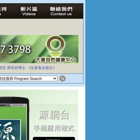
癌症
周兆祥博士
《生食食出新生》