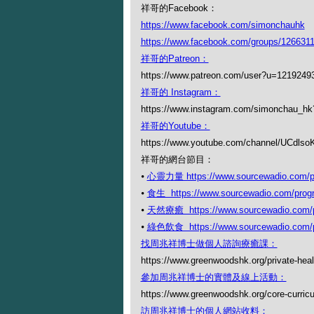
祥哥的Facebook：
https://www.facebook.com/simonchauhk
https://www.facebook.com/groups/126631
祥哥的Patreon：
https://www.patreon.com/user?u=1219249
祥哥的 Instagram：
https://www.instagram.com/simonchau_
祥哥的Youtube：
https://www.youtube.com/channel/UCdl
祥哥的網台節目：
⦁
心靈力量 https://www.sourcewadio.com/pr
⦁
食生 https://www.sourcewadio.com/prog
⦁
天然療癒 https://www.sourcewadio.com/p
⦁
綠色飲食 https://www.sourcewadio.com/p
找周兆祥博士做個人諮詢療癒課：
https://www.greenwoodshk.org/private-heal
參加周兆祥博士的實體及線上活動：
https://www.greenwoodshk.org/core-curric
訪周兆祥博士的個人網站收料：