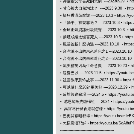
⦁
神童被父母害死的悲劇 ---20230929 ⦁
ht
⦁
甘心被大自然淘汰？ ----2023.9.30 ⦁
htt
⦁
燥狂香港怎麼辦 ----2023.10.3 ⦁
https://
⦁
「躺平」有幾罪過？----2023.10.3 ⦁
https
⦁
全球正氣資訊封殺滅聲 ----2023.10.3 ⦁
ht
⦁
禁煙成績太慢害死人 ----2023.10.5 ⦁
http
⦁
風暴義載什麼功過 ----2023.10.10 ⦁
https
⦁
台灣說不出的未來造化之1 ---2023.10.10 
⦁
台灣說不出的未來造化之2----2023.10.10 
⦁
流失精英因為生命意義 ----2023.10.20 ⦁
h
⦁
送愛巴以 ----2023.11.5 ⦁
https://youtu.b
⦁
祖國教學恐怖故事 ----2023.11.30 ⦁
https:
⦁
可以做什麼2024更美好 ----2023.12.29 ⦁
h
⦁
反對興建豬場 ----2024.5 ⦁
https://youtu.b
⦁
感恩鯨魚光臨犧牲 ----2024 ⦁
https://yo
⦁
高官吃什麼香港就怎樣 ⦁
https://youtu.
⦁
巴奧開幕咁都得 ⦁
https://youtu.be/rcIe
⦁
怎樣褻瀆耶穌 ⦁
https://youtu.be/SgA8uP
---------------------------------------------