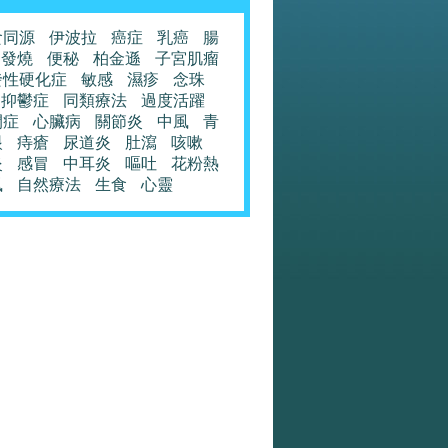
食同源
伊波拉
癌症
乳癌
腸
發燒
便秘
柏金遜
子宮肌瘤
發性硬化症
敏感
濕疹
念珠
抑鬱症
同類療法
過度活躍
閉症
心臟病
關節炎
中風
青
眼
痔瘡
尿道炎
肚瀉
咳嗽
炎
感冒
中耳炎
嘔吐
花粉熱
風
自然療法
生食
心靈