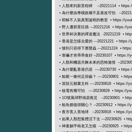
⦁
人類來到新里程碑 --20221114 ⦁
https
⦁
為什麼由專橫政權不及基改可怕 --202211
⦁
耶穌不入裝真聖誕樹的教堂 ⦁
https://y
⦁
野人遭群眾狂插 ---20221216 ⦁
https://y
⦁
世界杯決賽的禪道魔法 -20221219 ⦁
htt
⦁
香港是怎樣去愛的 ---20221221 ⦁
https:/
⦁
慘到只容得下應聲蟲 ---20221224 ⦁
https
⦁
靠嚇才肯乖乖食好 –20230107 ⦁
https://
⦁
人類和機器共舞未來的恐怖激情 --2023053
⦁
為什麼亂香港仍居 ----20230730 ⦁
https
⦁
鯨屍一條何足掛齒？ ----20230801 ⦁
http
⦁
當狀元都棄文科 ----20230818 ⦁
https://
⦁
核電有幾可怕 ----20230829 ⦁
https://y
⦁
1O號風球野鴿居救災 --20230901 ⦁
htt
⦁
鯨魚都值得關心？ --20230912 ⦁
https://
⦁
夜市害人害地球 --20230918 ⦁
https://
⦁
如果人類想集體活下去 ---20230925 ⦁
ht
⦁
神童躺平啃老又怎樣 ---20230925 ⦁
http