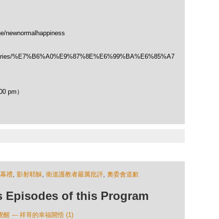
ge/newnormalhappiness
/categories/%E7%B6%A0%E9%87%8E%E6%99%BA%E6%85%A7
00 pm）
幕禮
,
影射耶穌
,
衛道護教者嚴厲批評
,
奧委會道歉
isodes of this Program
 --- 祥哥的幸福開悟 (1)