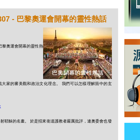
307 - 巴黎奧運會開幕的靈性熱話
 - 巴黎奧運會開幕的靈性熱
戰大家的審美觀和政治文化理念。 我們可以怎樣理解箇中的玄
c
射耶穌的名畫。 於是招來衛道護教者嚴厲批評，連奧委會也發