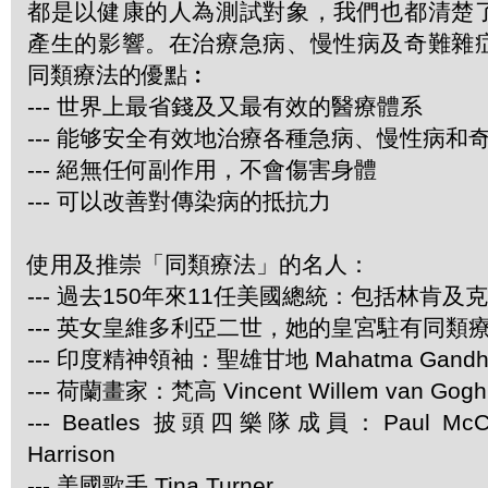
都是以健康的人為測試對象，我們也都清楚
產生的影響。在治療急病、慢性病及奇難雜
同類療法的優點︰
--- 世界上最省錢及又最有效的醫療體系
--- 能够安全有效地治療各種急病、慢性病和
--- 絕無任何副作用，不會傷害身體
--- 可以改善對傳染病的抵抗力
使用及推崇「同類療法」的名人：
--- 過去150年來11任美國總統：包括林肯及
--- 英女皇維多利亞二世，她的皇宮駐有同類
--- 印度精神領袖：聖雄甘地 Mahatma Gandh
--- 荷蘭畫家：梵高 Vincent Willem van Gogh
--- Beatles 披頭四樂隊成員：Paul McCar
Harrison
--- 美國歌手 Tina Turner