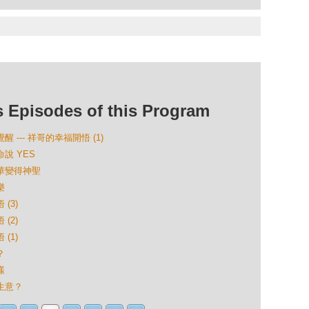
isodes of this Program
 --- 祥哥的幸福開悟 (1)
命說 YES
升華變得神聖
樂
(3)
(2)
(1)
？
樣
做生意？