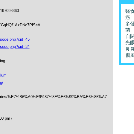
1197098360
醫
癌
多
soKGgHQf1AzDNc7PlSeA
菌
自
isode.php?cid=45
光
isode.php?cid=34
鼻
傷
ing
ulum
g/
/categories/%E7%B6%A0%E9%87%8E%E6%99%BA%E6%85%A7
00 pm）