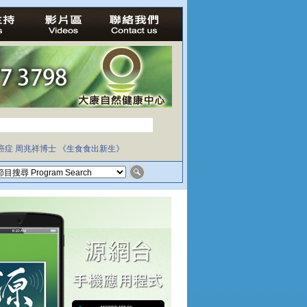
癌症
周兆祥博士
《生食食出新生》