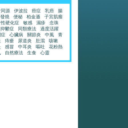
食同源
伊波拉
癌症
乳癌
腸
發燒
便秘
柏金遜
子宮肌瘤
發性硬化症
敏感
濕疹
念珠
抑鬱症
同類療法
過度活躍
閉症
心臟病
關節炎
中風
青
眼
痔瘡
尿道炎
肚瀉
咳嗽
炎
感冒
中耳炎
嘔吐
花粉熱
風
自然療法
生食
心靈