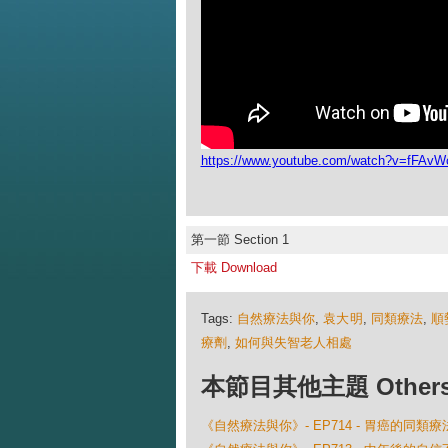
https://www.youtube.com/watch?v=fFAvW
第一節 Section 1
下載 Download
Tags:
自然療法與你
,
袁大明
,
同類療法
,
順
療劑
,
如何與失智老人相處
本節目其他主題 Others Ep
《自然療法與你》- EP714 - 胃癌的同類療