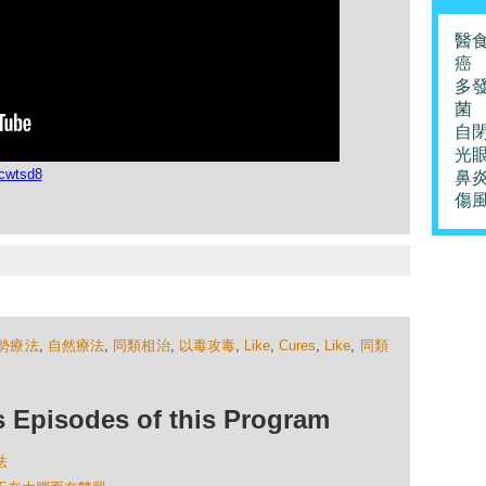
醫
癌
多
菌
自
光
cwtsd8
鼻
傷
勢療法
,
自然療法
,
同類相治
,
以毒攻毒
,
Like
,
Cures
,
Like
,
同類
isodes of this Program
法