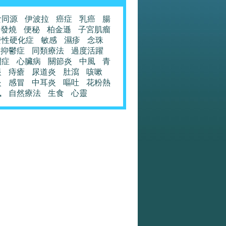
食同源
伊波拉
癌症
乳癌
腸
發燒
便秘
柏金遜
子宮肌瘤
發性硬化症
敏感
濕疹
念珠
抑鬱症
同類療法
過度活躍
閉症
心臟病
關節炎
中風
青
眼
痔瘡
尿道炎
肚瀉
咳嗽
炎
感冒
中耳炎
嘔吐
花粉熱
風
自然療法
生食
心靈