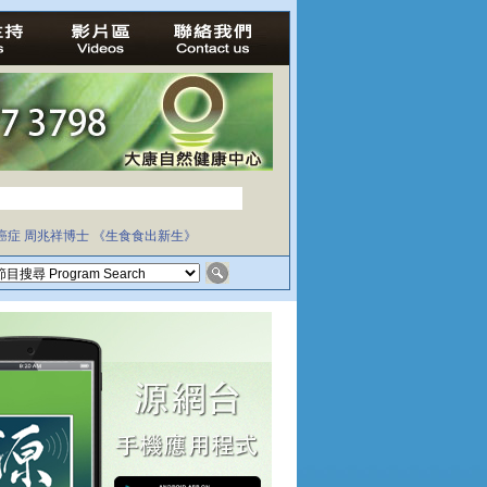
癌症
周兆祥博士
《生食食出新生》