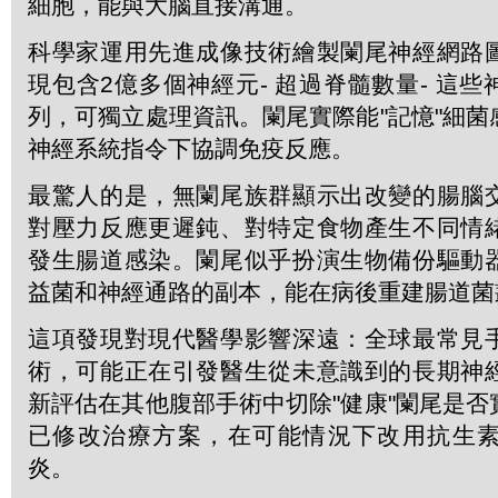
細胞，能與大腦直接溝通。
科學家運用先進成像技術繪製闌尾神經網路
現包含2億多個神經元- 超過脊髓數量- 這
列，可獨立處理資訊。闌尾實際能"記憶"細
神經系統指令下協調免疫反應。
最驚人的是，無闌尾族群顯示出改變的腸腦
對壓力反應更遲鈍、對特定食物產生不同情
發生腸道感染。闌尾似乎扮演生物備份驅動
益菌和神經通路的副本，能在病後重建腸道菌
這項發現對現代醫學影響深遠：全球最常見
術，可能正在引發醫生從未意識到的長期神
新評估在其他腹部手術中切除"健康"闌尾是
已修改治療方案，在可能情況下改用抗生
炎。