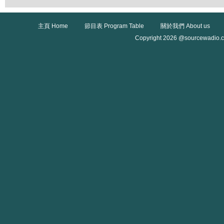
主頁 Home
節目表 Program Table
關於我們 About us
Copyright 2026 @sourcewadio.