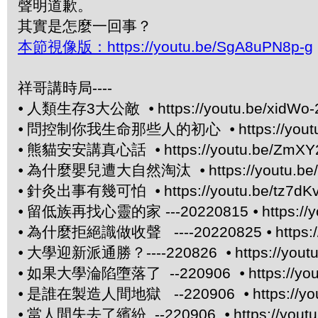
聲明道歉。
其實是怎麼一回事？
本節視像版：https://youtu.be/SgA8uPN8p-g
祥哥講時局----
⦁
人類生存3大公敵 ⦁
https://youtu.be/xidWo-
⦁
問控制你我生命那些人的初心 ⦁
https://yo
⦁
熊貓安安講真心話 ⦁
https://youtu.be/ZmX
⦁
為什麼嬰兒遭大自然淘汰 ⦁
https://youtu.
⦁
針灸出事有幾可怕 ⦁
https://youtu.be/tz7dK
⦁
留低族再找心靈的家 ---20220815 ⦁
https://
⦁
為什麼拒絕識做收聲 ----20220825 ⦁
https
⦁
大學迎新派通勝？----220826 ⦁
https://yo
⦁
如果大學淪陷墮落了 --220906 ⦁
https://y
⦁
是誰在製造人間地獄 --220906 ⦁
https://
⦁
當人間失去了繽紛 --220906 ⦁
https://you