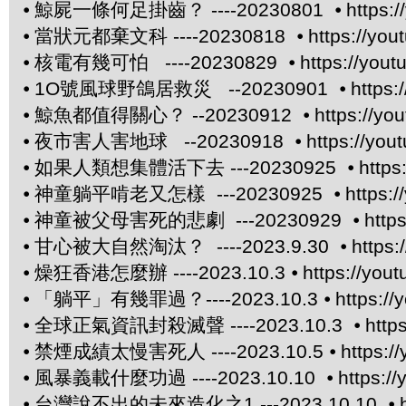
⦁
鯨屍一條何足掛齒？ ----20230801 ⦁
https:
⦁
當狀元都棄文科 ----20230818 ⦁
https://yo
⦁
核電有幾可怕 ----20230829 ⦁
https://you
⦁
1O號風球野鴿居救災 --20230901 ⦁
https
⦁
鯨魚都值得關心？ --20230912 ⦁
https://yo
⦁
夜市害人害地球 --20230918 ⦁
https://yo
⦁
如果人類想集體活下去 ---20230925 ⦁
http
⦁
神童躺平啃老又怎樣 ---20230925 ⦁
https:
⦁
神童被父母害死的悲劇 ---20230929 ⦁
http
⦁
甘心被大自然淘汰？ ----2023.9.30 ⦁
https
⦁
燥狂香港怎麼辦 ----2023.10.3 ⦁
https://yo
⦁
「躺平」有幾罪過？----2023.10.3 ⦁
https:/
⦁
全球正氣資訊封殺滅聲 ----2023.10.3 ⦁
http
⦁
禁煙成績太慢害死人 ----2023.10.5 ⦁
https:
⦁
風暴義載什麼功過 ----2023.10.10 ⦁
https:/
⦁
台灣說不出的未來造化之1 ---2023.10.10 ⦁