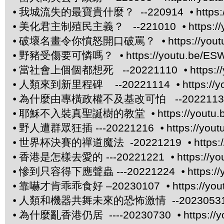
⦁
我城流失的最寶貴什麼？ --220914 ⦁
https
⦁
美化君主制殖民主義？ --221010 ⦁
https:/
⦁
破壞名畫令你憤怒開口破罵？ ⦁
https://yo
⦁
野豬受傷要可憐嗎？ ⦁
https://youtu.be/E
⦁
當社會上個個都想死 --20221110 ⦁
https:
⦁
人類來到新里程碑 --20221114 ⦁
https:/
⦁
為什麼由專橫政權不及基改可怕 --20221130
⦁
耶穌不入裝真聖誕樹的教堂 ⦁
https://yout
⦁
野人遭群眾狂插 ---20221216 ⦁
https://you
⦁
世界杯決賽的禪道魔法 -20221219 ⦁
https
⦁
香港是怎樣去愛的 ---20221221 ⦁
https://
⦁
慘到只容得下應聲蟲 ---20221224 ⦁
https:/
⦁
靠嚇才肯乖乖食好 –20230107 ⦁
https://y
⦁
人類和機器共舞未來的恐怖激情 --20230531
⦁
為什麼亂香港仍居 ----20230730 ⦁
https:/