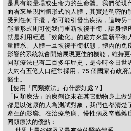
是具有能量場或生命力的生命體。我們從現
面看來呈現固體形式的人體，其實是稠密的
受到任何干擾，都可能引發出疾病，這時另
能量形式則可使我們重新恢復平衡，讓身體
就是利用經過「效能化」的處方來重新平衡
量體系。人體一旦恢復平衡狀態，體內的免
影響的系統就會開始展現更佳的機能，維持更
同類療法已有二百多年歴史，是今時今日世
大約有五億人口經常採用，75 個國家有政
醫生。
【使用「同類療法」有什麽好處？】
「同類療法」的療劑從未在其它動物身上做
都是以健康的人為測試對象，我們也都清楚
產生的影響。在治療急病、慢性病及奇難雜
同類療法的優點︰
--- 世界上最省錢及又最有效的醫療體系