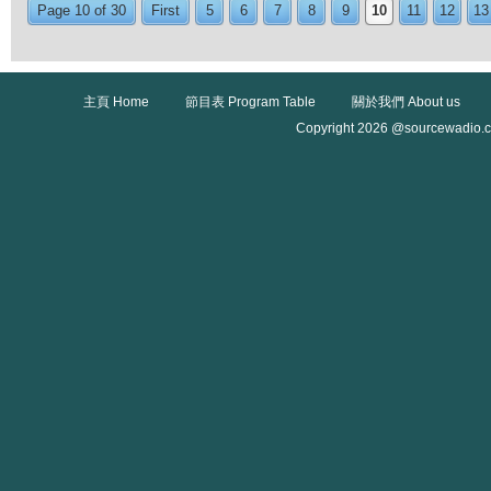
Page 10 of 30
First
5
6
7
8
9
10
11
12
13
主頁 Home
節目表 Program Table
關於我們 About us
Copyright 2026 @sourcewadio.