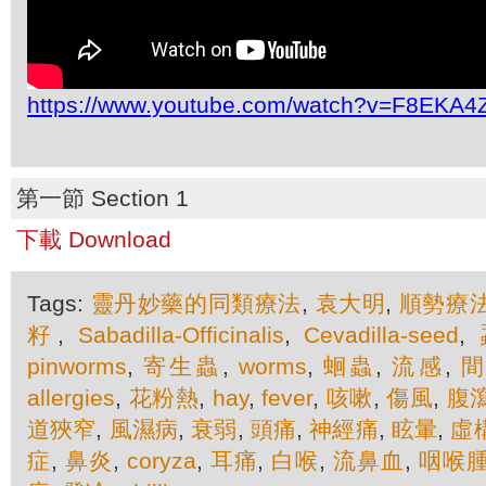
https://www.youtube.com/watch?v=F8EKA4Z
第一節 Section 1
下載 Download
Tags:
靈丹妙藥的同類療法
,
袁大明
,
順勢療
籽
,
Sabadilla-Officinalis
,
Cevadilla-seed
,
pinworms
,
寄生蟲
,
worms
,
蛔蟲
,
流感
,
allergies
,
花粉熱
,
hay
,
fever
,
咳嗽
,
傷風
,
腹
道狹窄
,
風濕病
,
衰弱
,
頭痛
,
神經痛
,
眩暈
,
虛
症
,
鼻炎
,
coryza
,
耳痛
,
白喉
,
流鼻血
,
咽喉