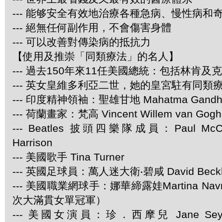
--- 能够安全有效地治療各種急病、慢性病和
--- 絕無任何副作用，不會傷害身體
--- 可以改善對傳染病的抵抗力
【使用及推崇「同類療法」的名人】
--- 過去150年來11任美國總統：包括林肯及
--- 英女皇維多利亞二世，她的皇宮駐有同類
--- 印度精神領袖：聖雄甘地 Mahatma Gandh
--- 荷蘭畫家：梵高 Vincent Willem van Gogh
--- Beatles 披頭四樂隊成員：Paul McCar
Harrison
--- 美國歌手 Tina Turner
--- 英國足球員：萬人迷大衛‧碧咸 David Beck
--- 美國職業網球手：娜華締露娃Martina Navra
次大滿貫女單冠軍）
--- 美國女演員：珍．西摩兒 Jane Se