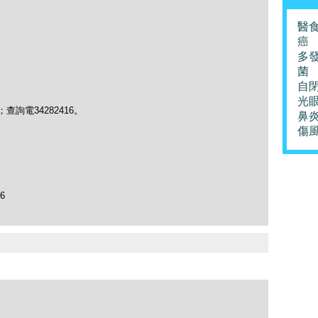
醫
癌
多
菌
自
光
chau；查詢電34282416。
鼻
傷
96