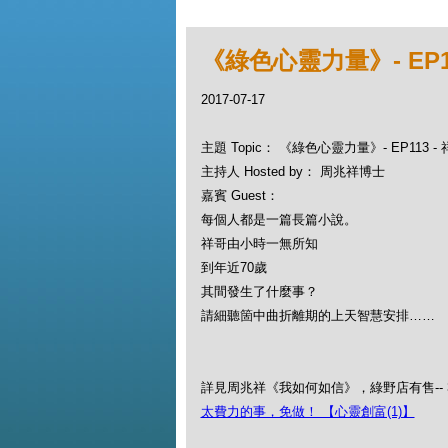
《綠色心靈力量》- EP1
2017-07-17
主題 Topic： 《綠色心靈力量》- EP113 
主持人 Hosted by： 周兆祥博士
嘉賓 Guest：
每個人都是一篇長篇小說。
祥哥由小時一無所知
到年近70歲
其間發生了什麼事？
請細聽箇中曲折離期的上天智慧安排……
詳見周兆祥《我如何如信》，綠野店有售-- 34
太費力的事，免做！ 【心靈創富(1)】