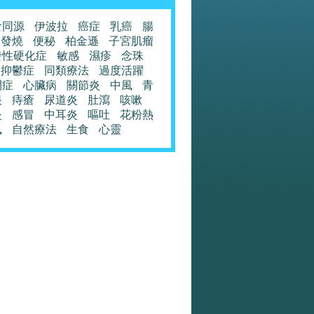
食同源
伊波拉
癌症
乳癌
腸
發燒
便秘
柏金遜
子宮肌瘤
發性硬化症
敏感
濕疹
念珠
抑鬱症
同類療法
過度活躍
閉症
心臟病
關節炎
中風
青
眼
痔瘡
尿道炎
肚瀉
咳嗽
炎
感冒
中耳炎
嘔吐
花粉熱
風
自然療法
生食
心靈