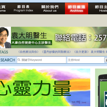
法治社會並不等同公正社會
自家教育合法化-推動多元化教育，全民學卷制
《自然療法與你》
《靈丹妙藥的同類療法》
《自力更新》
袁大明醫生