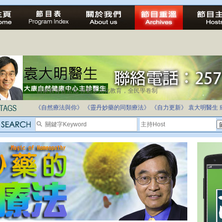
自家教育合法化-推動多元化教育，全民學卷制
《自然療法與你》
《靈丹妙藥的同類療法》
《自力更新》
袁大明醫生