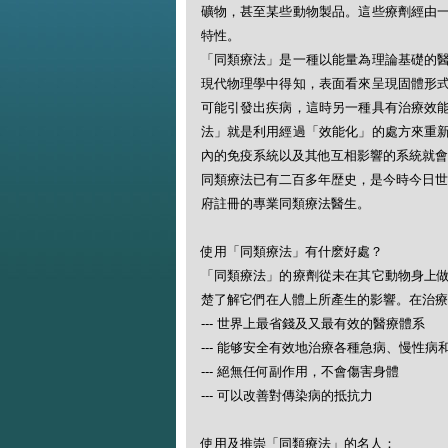
礦物，甚至某些動物製品。這些療劑經由
特性。
「同類療法」是一種以能量為理論基礎的
現代物理學中得知，表面看來呈現固體形
可能引發出疾病，這時另一種具有治療效
法」就是利用經過「效能化」的處方來重
內的免疫系統以及其他互相影響的系統就會
同類療法已有二百多年歴史，是今時今日世
府註冊的專業同類療法醫生。
使用「同類療法」有什麽好處？
「同類療法」的療劑從未在其它動物身上
楚了解它們在人體上所產生的影響。在治療
--- 世界上最省錢及又最有效的醫療體系
--- 能够安全有效地治療各種急病、慢性病
--- 絕無任何副作用，不會傷害身體
--- 可以改善對傳染病的抵抗力
使用及推崇「同類療法」的名人：