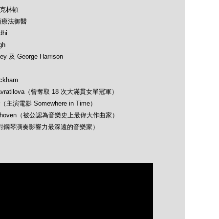
及克林頓
類療法御醫
hi
gh
 及 George Harrison
ckham
avratilova（曾奪取 18 次大滿貫女單冠軍）
（主演電影 Somewhere in Time）
 Beethoven（被公認為音樂史上最偉大作曲家）
opin（對鋼琴演奏影響力最深遠的音樂家）