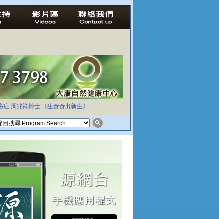
癌症
周兆祥博士
《生食食出新生》