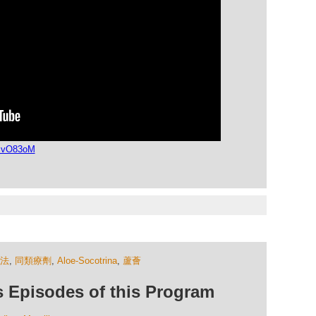
0MvO83oM
法
,
同類療劑
,
Aloe-Socotrina
,
蘆薈
isodes of this Program