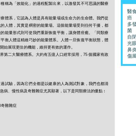
一種稱為「效能化」的過程配製出來，以激發其不可思議的醫療
醫
癌
醫療體系，它認為人體是具有能量場或生命力的生命體。我們從
多
式的人體，其實是稠密的能量場。這個能量場受到任何干擾，都
菌
能的能量形式則可使我們重新恢復平衡，讓身體痊癒。「同類療
自
新平衡人體這精緻巧妙的能量體系。人體一旦恢復平衡狀態，體
光
開始展現更佳的機能，維持更有效的運作。
鼻
界第二大醫療體系。大約有五億人口經常採用，75 個國家有政
傷
做過試驗，因為它們全都是以健康的人為測試對象，我們也都清
急病、慢性病及奇難雜症尤其顯著，以下是同類療法的優點︰
和奇難雜症