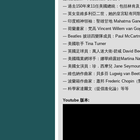
--- 過去150年來11任美國總統：包括林肯
--- 英女皇維多利亞二世，她的皇宮駐有同
--- 印度精神領袖：聖雄甘地 Mahatma Gand
--- 荷蘭畫家：梵高 Vincent Willem van Go
--- Beatles 披頭四樂隊成員：Paul McCartney
--- 美國歌手 Tina Turner
--- 英國足球員：萬人迷大衛‧碧咸 David Be
--- 美國職業網球手：娜華締露娃Martina N
--- 美國女演員：珍．西摩兒 Jane Seymour
--- 維也納作曲家：貝多芬 Lugwig van
--- 波蘭籍作曲家：蕭邦 Frederic Ch
--- 科學家達爾文（提倡進化論）等等
Youtube 版本: