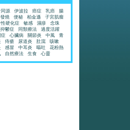
食同源
伊波拉
癌症
乳癌
腸
發燒
便秘
柏金遜
子宮肌瘤
發性硬化症
敏感
濕疹
念珠
抑鬱症
同類療法
過度活躍
閉症
心臟病
關節炎
中風
青
眼
痔瘡
尿道炎
肚瀉
咳嗽
炎
感冒
中耳炎
嘔吐
花粉熱
風
自然療法
生食
心靈