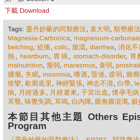
下載 Download
Tags:
靈丹妙藥的同類療法
,
袁大明
,
順勢療
Magnesia-Carbonica
,
magnesium-carbonat
belching
,
絞痛
,
colic
,
腹瀉
,
diarrhea
,
消化不
熱
,
heartburn
,
胃病
,
stomach-disorder
,
胃
malnutrition
,
瘦弱
,
marasmus
,
衰弱
,
prostrat
腫瘤
,
失眠
,
insomnia
,
嗜酒
,
昏迷
,
虛弱
,
癲癎
痙攣
,
歇斯底里
,
神經緊張
,
神志不清
,
白帶
,
l
病
,
月經過多
,
月經遲來
,
子宮出血
,
懷孕毛病
耳聾
,
味覺失調
,
耳鳴
,
白內障
,
眼角膜混濁
,
眼
本節目其他主題 Others Episod
Program
《靈丹妙藥的同類療法》- EP297 - 耶路撒冷橡樹