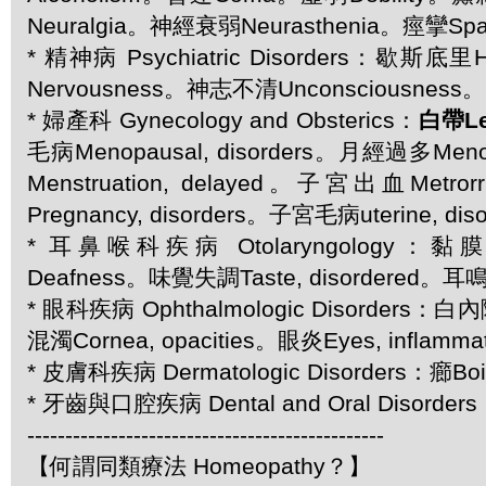
Neuralgia。神經衰弱Neurasthenia。痙攣Sp
* 精神病 Psychiatric Disorders：歇斯底
Nervousness。神志不清Unconsciousness。
* 婦產科 Gynecology and Obsterics：
白帶Le
毛病Menopausal, disorders。月經過多Me
Menstruation, delayed。子宮出血Metr
Pregnancy, disorders。子宮毛病uterine, dis
* 耳鼻喉科疾病 Otolaryngology：黏
Deafness。味覺失調Taste, disordered。耳鳴T
* 眼科疾病 Ophthalmologic Disorders：
混濁Cornea, opacities。眼炎Eyes, inflamma
* 皮膚科疾病 Dermatologic Disorders：癤Bo
* 牙齒與口腔疾病 Dental and Oral Disorde
-----------------------------------------------
【何謂同類療法 Homeopathy？】