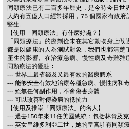
同類療法已有二百多年歴史，是今時今日世
大約有五億人口經常採用，75 個國家有政
醫生。
【使用「同類療法」有什麽好處？】
「同類療法」的療劑從未在其它動物身上做
都是以健康的人為測試對象，我們也都清楚
產生的影響。在治療急病、慢性病及奇難雜
同類療法的優點︰
--- 世界上最省錢及又最有效的醫療體系
--- 能够安全有效地治療各種急病、慢性病和
--- 絕無任何副作用，不會傷害身體
--- 可以改善對傳染病的抵抗力
【使用及推崇「同類療法」的名人】
--- 過去150年來11任美國總統：包括林肯及
--- 英女皇維多利亞二世，她的皇宮駐有同類