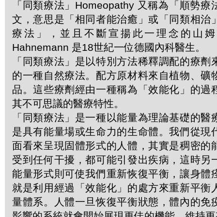
「同類療法」Homeopathy 又稱為「順勢
文，意思是「相同者能治癒」或「同類相治
療法」，並且不斷宣揚此一理念的山姆．哈
Hahnemann 是18世紀一位德國內科醫生。
「同類療法」是以特別方法稀釋調配的療劑
的一種自然療法。配方原材料來自植物、礦
品。這些療劑經由一種稱為「效能化」的過
其不可思議的醫療特性。
「同類療法」是一種以能量為理論基礎的醫
是具有能量場或生命力的生命體。我們從現
面看來呈現固體形式的人體，其實是稠密的
受到任何干擾，都可能引發出疾病，這時另
能量形式則可使我們重新恢復平衡，讓身體
就是利用經過「效能化」的處方來重新平衡
量體系。人體一旦恢復平衡狀態，體內的免
影響的系統就會開始展現更佳的機能，維持更