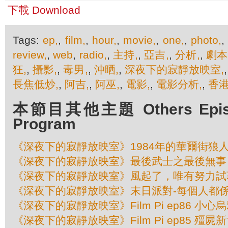
下載 Download
Tags:
ep,
,
film,
,
hour,
,
movie,
,
one,
,
photo,
review,
,
web
,
radio,
,
主持,
,
亞吉,
,
分析,
,
劇本
狂,
,
攝影,
,
毒男,
,
沖晒,
,
深夜下的寂靜放映室,
長焦低炒,
,
阿吉,
,
阿巫,
,
電影,
,
電影分析,
,
香
本節目其他主題 Others Episod
Program
《深夜下的寂靜放映室》1984年的華爾街狼
《深夜下的寂靜放映室》最後武士之最後無事
《深夜下的寂靜放映室》風起了，唯有努力試
《深夜下的寂靜放映室》末日派對-每個人都
《深夜下的寂靜放映室》Film Pi ep86 小心
《深夜下的寂靜放映室》Film Pi ep85 殭屍