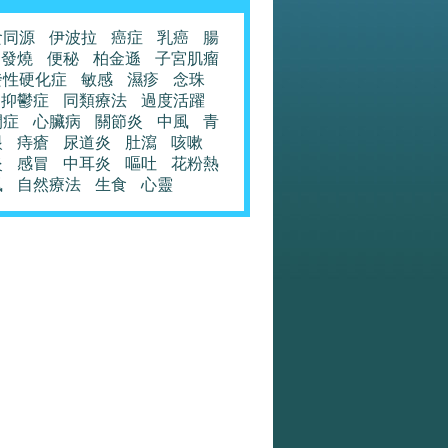
食同源
伊波拉
癌症
乳癌
腸
發燒
便秘
柏金遜
子宮肌瘤
發性硬化症
敏感
濕疹
念珠
抑鬱症
同類療法
過度活躍
閉症
心臟病
關節炎
中風
青
眼
痔瘡
尿道炎
肚瀉
咳嗽
炎
感冒
中耳炎
嘔吐
花粉熱
風
自然療法
生食
心靈