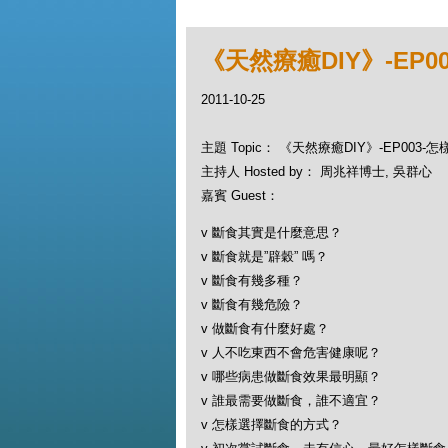
《天然療癒DIY》-EP0
2011-10-25
主題 Topic： 《天然療癒DIY》-EP003-
主持人 Hosted by： 周兆祥博士, 吳群心
嘉賓 Guest：
v 斷食其實是什麼意思？
v 斷食就是”辟穀” 嗎？
v 斷食有幾多種？
v 斷食有幾危險？
v 做斷食有什麼好處？
v 人不吃東西不會危害健康呢？
v 哪些病患做斷食效果最明顯？
v 誰最需要做斷食，誰不適宜？
v 怎樣選擇斷食的方式？