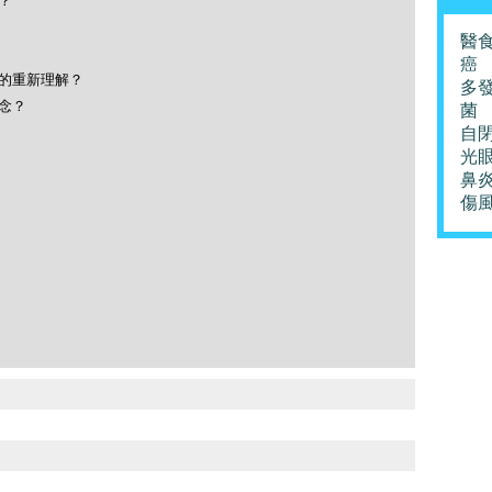
？
醫
癌
命的重新理解？
多
念？
菌
自
光
鼻
傷