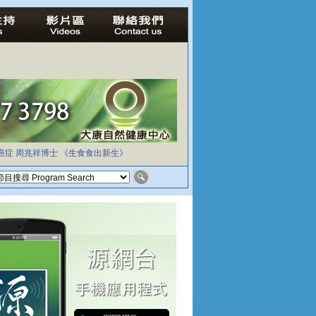
癌症
周兆祥博士
《生食食出新生》