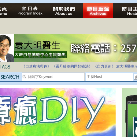
法治社會並不等同公正社會
自家教育合法化-推動多元化教育，全民學卷制
《自然療法與你》
《靈丹妙藥的同類療法》
《自力更新》
袁大明醫生