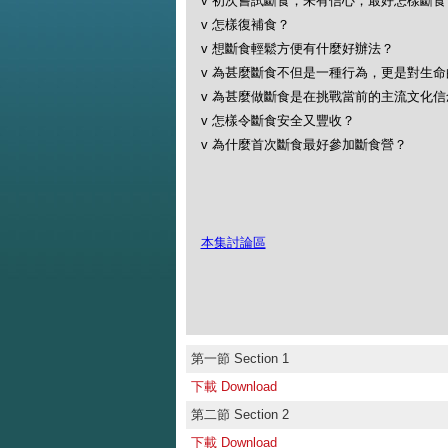
v 初次嘗試斷食，未有信心，最好怎樣斷食
v 怎樣復補食？
v 想斷食輕鬆方便有什麼好辦法？
v 為甚麼斷食不但是一種行為，更是對生
v 為甚麼做斷食是在挑戰當前的主流文化信
v 怎樣令斷食安全又豐收？
v 為什麼首次斷食最好參加斷食營？
本集討論區
第一節 Section 1
下載 Download
第二節 Section 2
下載 Download