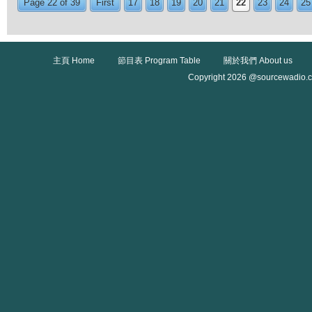
Page 22 of 39
First
17
18
19
20
21
22
23
24
25
主頁 Home
節目表 Program Table
關於我們 About us
Copyright 2026 @sourcewadio.