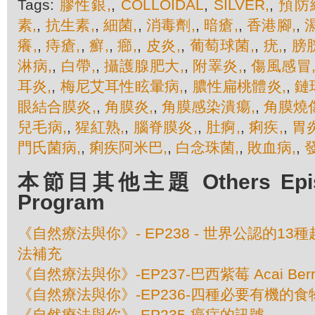
Tags:
膠性銀,
,
COLLOIDAL
,
SILVER,
,
預防
素,
,
抗生素,
,
細菌,
,
消毒劑,
,
暗瘡,
,
香港腳,
,
癢,
,
痔瘡,
,
癬,
,
癤,
,
皮炎,
,
葡萄球菌,
,
疣,
,
膀
淋病,
,
白帶,
,
攝護腺肥大,
,
附睪炎,
,
傷風感冒
耳炎,
,
梅尼艾耳性眩暈病,
,
膿性扁桃體炎,
,
鏈
眼結合膜炎,
,
角膜炎,
,
角膜感染潰瘍,
,
角膜燒傷
兒毛病,
,
猩紅熟,
,
腦脊膜炎,
,
肚痾,
,
痢疾,
,
胃炎
門氏菌病,
,
痢疾阿米巴,
,
白念珠菌,
,
敗血病,
,
本節目其他主題 Others Episod
Program
《自然療法與你》- EP238 - 世界公認的1
法補充
《自然療法與你》-EP237-巴西紫莓 Acai Berr
《自然療法與你》-EP236-四種必要有機的食
《自然療法與你》-EP235-癌症的訊號