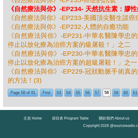
《自然療法與你》-EP234- 天然抗生素：膠
《自然療法與你》-EP233-美國頂尖醫​​生談
《自然療法與你》-EP232-人體的自癒功能
《自然療法與你》-EP231-中華名醫陳學忠
停止以放化療為治癌方案的級屠殺！」之二
《自然療法與你》-EP230-中華名醫陳學忠
停止以放化療為治癌方案的超級屠殺！」之一
《自然療法與你》-EP229-冠狀動脈手術真
的方法！(3)
Page 58 of 81
First
53
54
55
56
57
58
59
60
61
主頁 Home
節目表 Program Table
關於我們 About us
Copyright 2026 @sourcewadio.