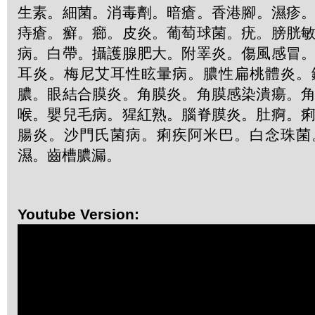
生素
。
細菌
。
消毒劑
。
暗瘡
。
香港腳
。
濕疹
痔瘡
。
癬
。
癤
。
皮炎
。
葡萄球菌
。
疣
。
膀胱
病
。
白帶
。
攝護腺肥大
。
附睪炎
。
傷風感冒
耳炎
。
梅尼艾耳性眩暈病
。
膿性扁桃體炎
。
膿
。
眼結合膜炎
。
角膜炎
。
角膜感染潰瘍
。
喉
。
嬰兒毛病
。
猩紅熟
。
腦脊膜炎
。
肚痾
。
腸炎
。
沙門氏菌病
。
痢疾阿米巴
。
白念珠菌
濕
。
齒槽膿漏
。
Youtube Version: