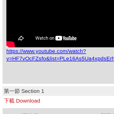
https://www.youtube.com/watch?
v=HF7vOcFZsfo&list=PLe16As5Ua4xpdsEr
第一節 Section 1
下載 Download